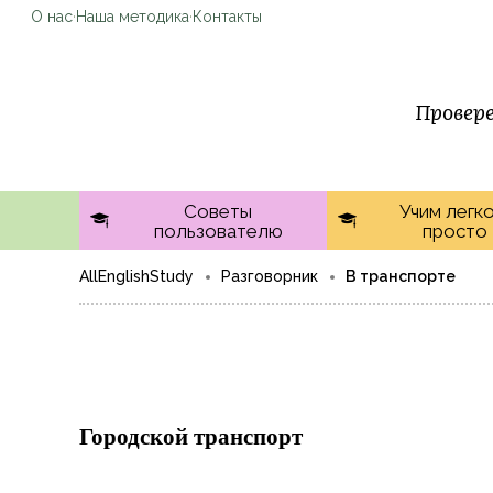
О нас
·
Наша методика
·
Контакты
Провере
Советы
Учим легко
пользователю
просто
AllEnglishStudy
Разговорник
В транспорте
Городской транспорт