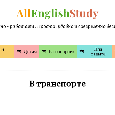
All
English
Study
но - работает. Просто, удобно и совершенно бе
 и
Для
Детям
Разговорник
отдыха
В транспорте