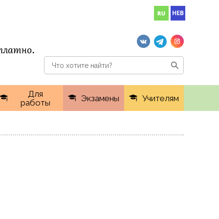
сплатно.
Для
Экзамены
Учителям
работы