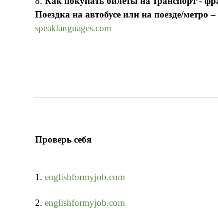
8.
Как покупать билеты на транспорт - фраз
Поездка на автобусе или на поезде/метро – 
speaklanguages.com
Проверь себя
1.
englishformyjob.com
2.
englishformyjob.com