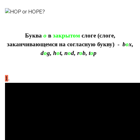
Буква
o
в
закрытом
слоге
(слоге,
закан
чивающемся на согласную букву) -
b
o
x,
d
o
g, h
o
t, n
o
d, r
o
b, t
o
p
1
.