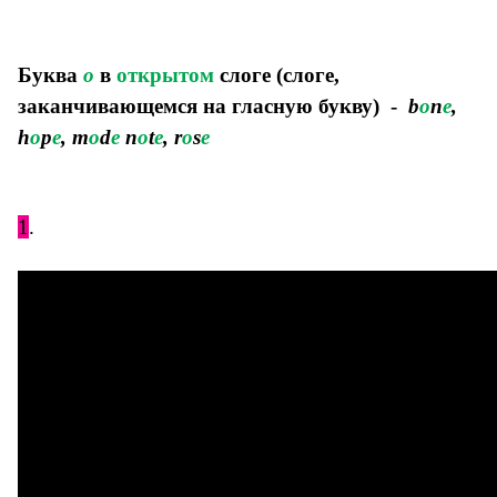
Буква
o
в
открытом
слоге (слоге,
заканчивающемся на гласную букву) -
b
o
n
e
,
h
o
p
e
, m
o
d
e
n
o
t
e
, r
o
s
e
1
.