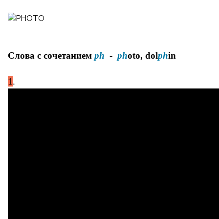
Слова с сочетанием
ph
-
ph
oto, dol
ph
in
1
.