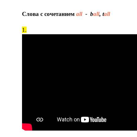
Слова с сочетанием
all
- b
all
, t
all
1
.