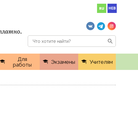
сплатно.
Для
Экзамены
Учителям
работы