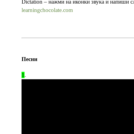
Dictation – нажми на иконки звука и напиши
learningchocolate.com
Песни
1
.