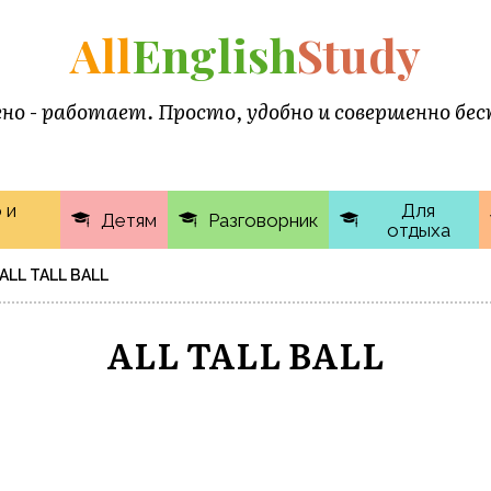
All
English
Study
но - работает. Просто, удобно и совершенно бе
 и
Для
Детям
Разговорник
отдыха
ALL TALL BALL
ALL TALL BALL