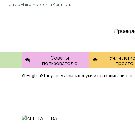
О нас
·
Наша методика
·
Контакты
Провере
Советы
Учим легко
пользователю
просто
AllEnglishStudy
Буквы, их звуки и правописание