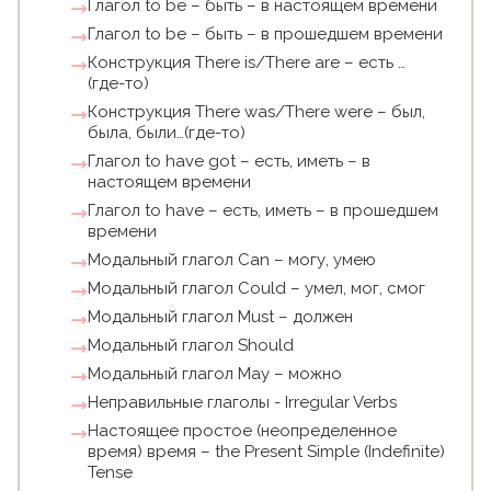
Глагол to be – быть – в настоящем времени
Глагол to be – быть – в прошедшем времени
Конструкция There is/There are – есть …
(где-то)
Конструкция There was/There were – был,
была, были…(где-то)
Глагол to have got – есть, иметь – в
настоящем времени
Глагол to have – есть, иметь – в прошедшем
времени
Модальный глагол Can – могу, умею
Модальный глагол Could – умел, мог, смог
Модальный глагол Must – должен
Модальный глагол Should
Модальный глагол May – можно
Неправильные глаголы - Irregular Verbs
Настоящее простое (неопределенное
время) время – the Present Simple (Indefinite)
Tense