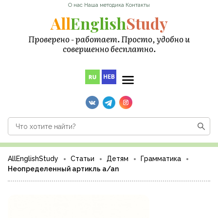
О нас
·
Наша методика
·
Контакты
All
English
Study
Проверено - работает. Просто, удобно и
совершенно бесплатно.
AllEnglishStudy
Статьи
Детям
Грамматика
Неопределенный артикль a/an