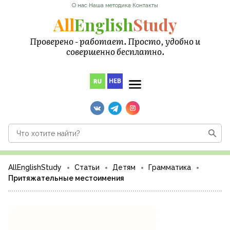
О нас
·
Наша методика
·
Контакты
All
English
Study
Проверено - работает. Просто, удобно и
совершенно бесплатно.
AllEnglishStudy
Статьи
Детям
Грамматика
Притяжательные местоимения