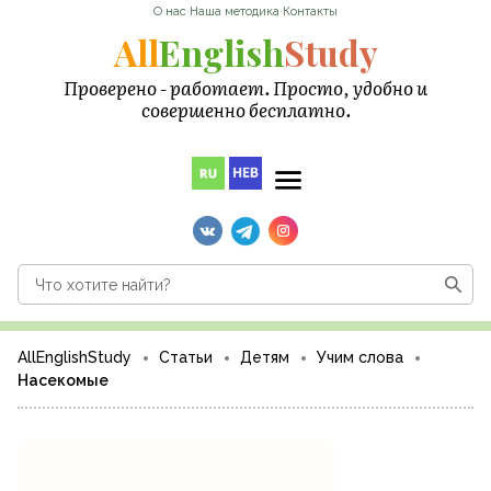
О нас
·
Наша методика
·
Контакты
All
English
Study
Проверено - работает. Просто, удобно и
совершенно бесплатно.
AllEnglishStudy
Статьи
Детям
Учим слова
Насекомые